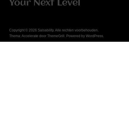
Your Next Level
Copyright © 2026
Salsability
. Alle rechten voorbehouden.
Thema:
Accelerate
door ThemeGrill. Powered by
WordPress
.