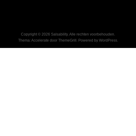
Copyright © 2026
Salsability
. Alle rechten voorbehouden.
Thema:
Accelerate
door ThemeGrill. Powered by
WordPress
.